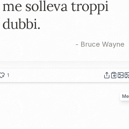
me solleva troppi
dubbi.
-
Bruce Wayne
1
Me