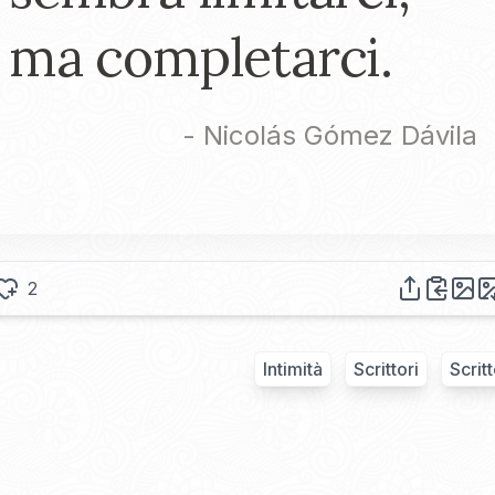
ma completarci.
-
Nicolás Gómez Dávila
2
Intimità
Scrittori
Scrit