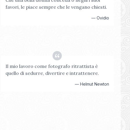
Che una bella donna conceda o neghi i suoi
favori, le piace sempre che le vengano chiesti.
—
Ovidio
Il mio lavoro come fotografo ritrattista è
quello di sedurre, divertire e intrattenere.
—
Helmut Newton