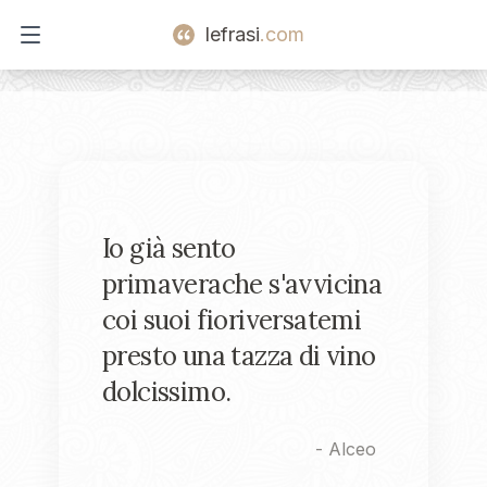
lefrasi
.com
Open main menu
Io già sento
primaverache s'avvicina
coi suoi fioriversatemi
presto una tazza di vino
dolcissimo.
-
Alceo