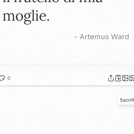
moglie.
-
Artemus Ward
0
Sacrif