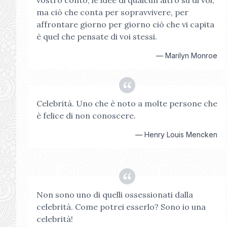
vostro conto, le idee di qualcun altro su di voi;
ma ciò che conta per sopravvivere, per
affrontare giorno per giorno ciò che vi capita
è quel che pensate di voi stessi.
—
Marilyn Monroe
Celebrità. Uno che è noto a molte persone che
è felice di non conoscere.
—
Henry Louis Mencken
Non sono uno di quelli ossessionati dalla
celebrità. Come potrei esserlo? Sono io una
celebrità!