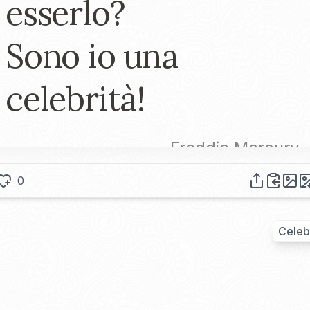
esserlo?
Sono io una
celebrità!
-
Freddie Mercury
0
Celeb