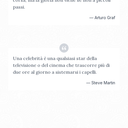
corsa; ma la gloria non viene se non a piccoli
passi.
—
Arturo Graf
Una celebrità è una qualsiasi star della
televisione o del cinema che trascorre più di
due ore al giorno a sistemarsi i capelli.
—
Steve Martin