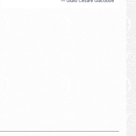
—
Giulio Cesare Giacobbe