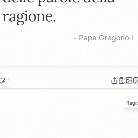
ragione.
-
Papa Gregorio I
1
Ragi