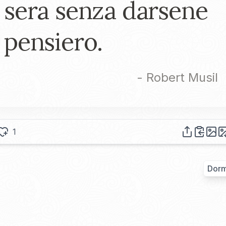
sera senza darsene
pensiero.
-
Robert Musil
1
Dorm