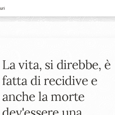
uri
La vita, si direbbe, è
fatta di recidive e
anche la morte
dev'essere una