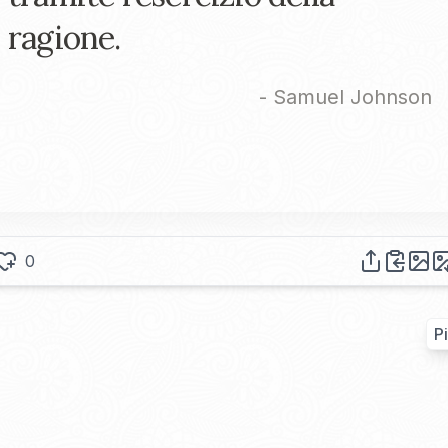
ragione.
-
Samuel Johnson
0
P