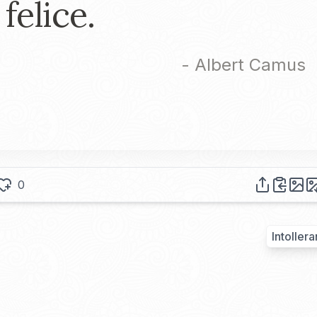
felice.
-
Albert Camus
0
Intoller