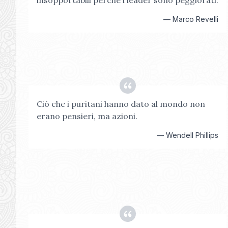
insopportabili perché i leader sono peggiorati.
—
Marco Revelli
Ciò che i puritani hanno dato al mondo non
erano pensieri, ma azioni.
—
Wendell Phillips