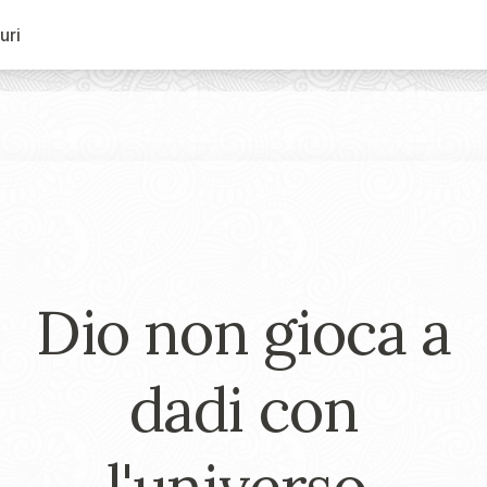
uri
Dio non gioca a
dadi con
l'universo.