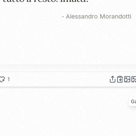
-
Alessandro Morandotti
1
Ga