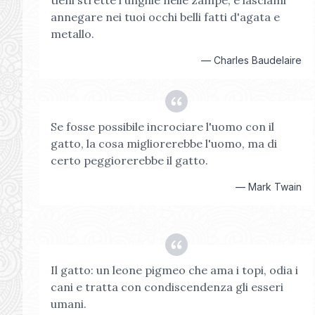
tieni strette l'unghie nelle zampe, e lasciami
annegare nei tuoi occhi belli fatti d'agata e
metallo.
—
Charles Baudelaire
Se fosse possibile incrociare l'uomo con il
gatto, la cosa migliorerebbe l'uomo, ma di
certo peggiorerebbe il gatto.
—
Mark Twain
Il gatto: un leone pigmeo che ama i topi, odia i
cani e tratta con condiscendenza gli esseri
umani.