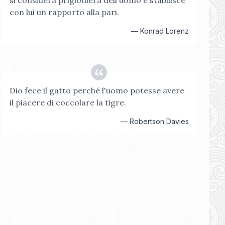
si considera prigioniera dell'uomo e stabilisce
con lui un rapporto alla pari.
—
Konrad Lorenz
Dio fece il gatto perché l'uomo potesse avere
il piacere di coccolare la tigre.
—
Robertson Davies