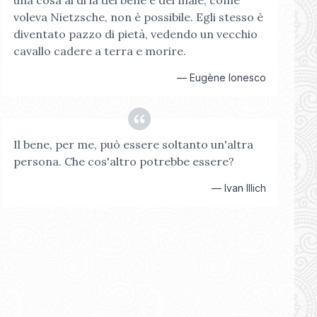
una cosa al di là del bene e del male, come
voleva Nietzsche, non è possibile. Egli stesso è
diventato pazzo di pietà, vedendo un vecchio
cavallo cadere a terra e morire.
—
Eugène Ionesco
Il bene, per me, può essere soltanto un'altra
persona. Che cos'altro potrebbe essere?
—
Ivan Illich