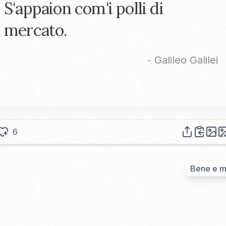
S'appaion com'i polli di
mercato.
-
Galileo Galilei
6
Bene e m