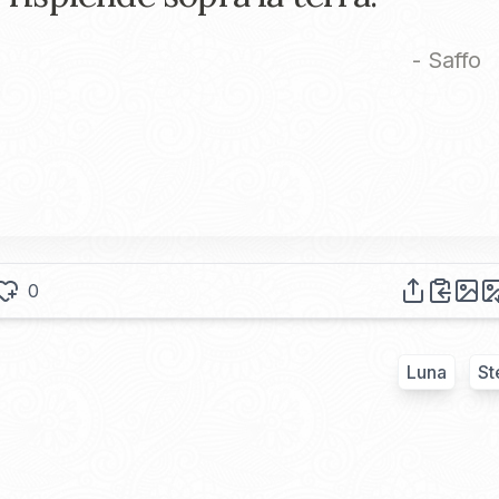
-
Saffo
0
Luna
St