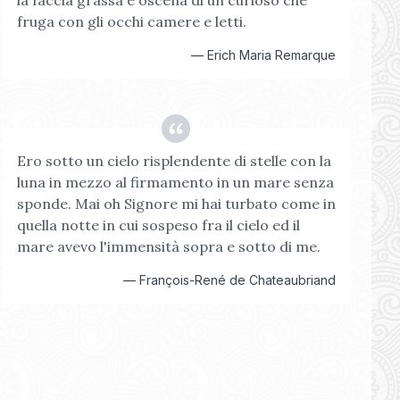
la faccia grassa e oscena di un curioso che
fruga con gli occhi camere e letti.
—
Erich Maria Remarque
Ero sotto un cielo risplendente di stelle con la
luna in mezzo al firmamento in un mare senza
sponde. Mai oh Signore mi hai turbato come in
quella notte in cui sospeso fra il cielo ed il
mare avevo l'immensità sopra e sotto di me.
—
François-René de Chateaubriand