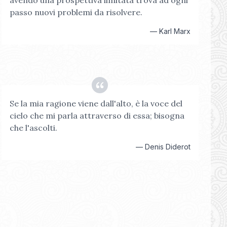
avendo una prospettiva limitata trova ad ogni
passo nuovi problemi da risolvere.
—
Karl Marx
Se la mia ragione viene dall'alto, è la voce del
cielo che mi parla attraverso di essa; bisogna
che l'ascolti.
—
Denis Diderot