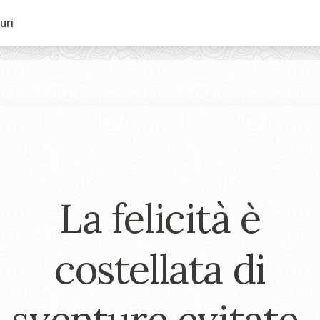
uri
La felicità è
costellata di
sventure evitate.