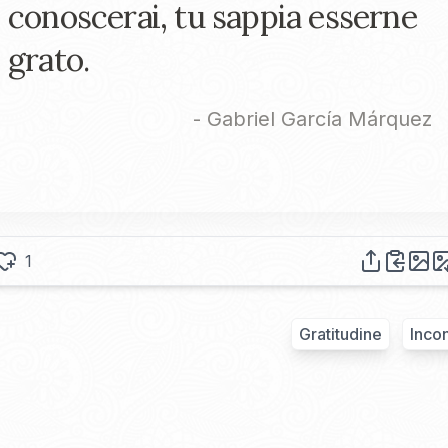
conoscerai, tu sappia esserne
grato.
-
Gabriel García Márquez
1
Gratitudine
Inco