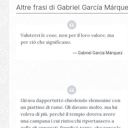
Altre frasi di
Gabriel García Márqu
Valuterei le cose, non per il loro valore, ma
per ciò che significano.
—
Gabriel García Márquez
Girava dappertutto chiedendo elemosine con
un piattino di rame. Gli davano molto, ma lui
voleva di più, perché il tempio doveva avere
una campana i cui rintocchi riportassero a
galla gli annegati. Supplicò tanto, che perse la