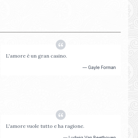
L'amore è un gran casino.
—
Gayle Forman
L'amore vuole tutto e ha ragione.
—
Ludwig Van Beethoven