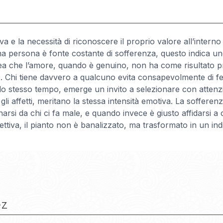
iva e la necessità di riconoscere il proprio valore all’intern
na persona è fonte costante di sofferenza, questo indica un
’idea che l’amore, quando è genuino, non ha come risultato pr
 Chi tiene davvero a qualcuno evita consapevolmente di fer
llo stesso tempo, emerge un invito a selezionare con attenzi
i gli affetti, meritano la stessa intensità emotiva. La soffere
si da chi ci fa male, e quando invece è giusto affidarsi a c
pettiva, il pianto non è banalizzato, ma trasformato in un in
ez