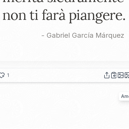
non ti farà piangere.
-
Gabriel García Márquez
1
Am