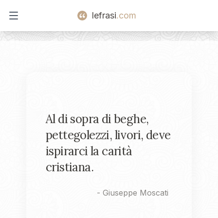
lefrasi
.com
Open main menu
Al di sopra di beghe,
pettegolezzi, livori, deve
ispirarci la carità
cristiana.
-
Giuseppe Moscati