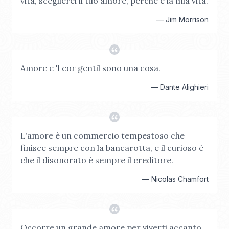
vita, sceglierei il tuo amore, perché è la mia vita.
—
Jim Morrison
Amore e 'l cor gentil sono una cosa.
—
Dante Alighieri
L'amore è un commercio tempestoso che
finisce sempre con la bancarotta, e il curioso è
che il disonorato è sempre il creditore.
—
Nicolas Chamfort
Occorre un grande amore per viverti accanto,