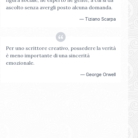
figura sociale, né esperto né gente, a cui si dà
ascolto senza avergli posto alcuna domanda.
—
Tiziano Scarpa
Per uno scrittore creativo, possedere la verità
è meno importante di una sincerità
emozionale.
—
George Orwell