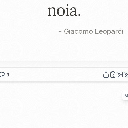
noia.
-
Giacomo Leopardi
1
M