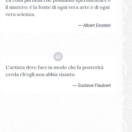
La cosa più bella che possiamo sperimentare è
il mistero; è la fonte di ogni vera arte e di ogni
vera scienza.
—
Albert Einstein
L'artista deve fare in modo che la posterità
creda ch'egli non abbia vissuto.
—
Gustave Flaubert