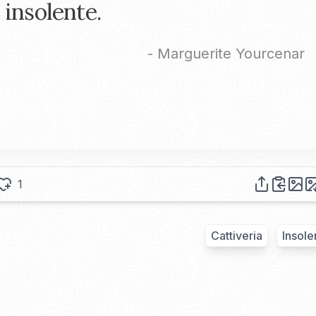
insolente.
-
Marguerite Yourcenar
1
Cattiveria
Insole