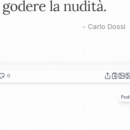
godere la nudità.
-
Carlo Dossi
0
Pud