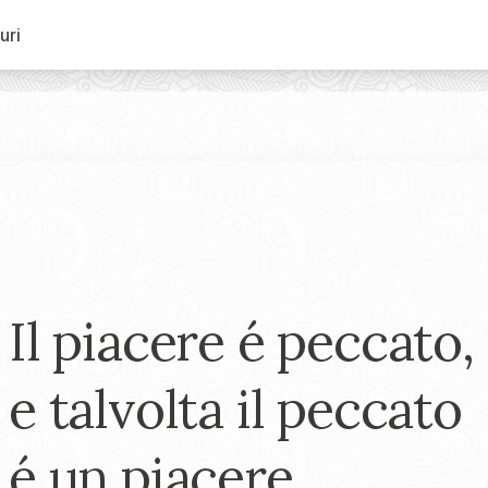
uri
Il piacere é peccato,
e talvolta il peccato
é un piacere.