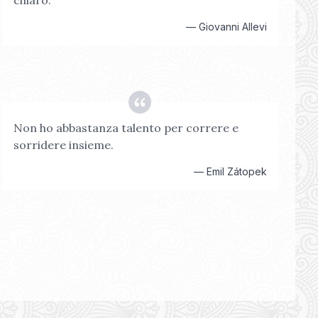
chiaro.
—
Giovanni Allevi
Non ho abbastanza talento per correre e
sorridere insieme.
—
Emil Zátopek