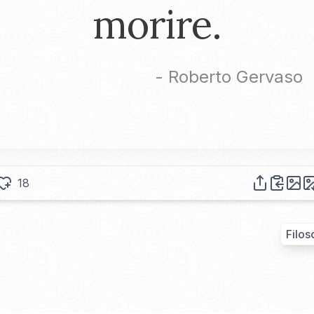
morire.
-
Roberto Gervaso
18
Filos