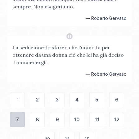
sempre. Non esageriamo.
—
Roberto Gervaso
La seduzione: lo sforzo che l'uomo fa per
ottenere da una donna ciò che lei ha già deciso
di concedergli.
—
Roberto Gervaso
1
2
3
4
5
6
7
8
9
10
11
12