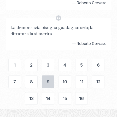
—
Roberto Gervaso
La democrazia bisogna guadagnarsela; la
dittatura la si merita.
—
Roberto Gervaso
1
2
3
4
5
6
7
8
9
10
11
12
13
14
15
16